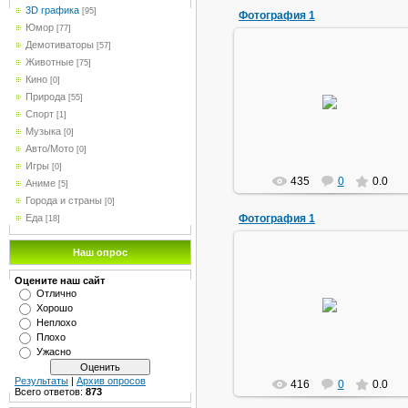
3D графика
[95]
Фотография 1
Юмор
[77]
Демотиваторы
[57]
Животные
[75]
Кино
[0]
03.04.2010
Природа
[55]
Спорт
[1]
admin
Музыка
[0]
Авто/Мото
[0]
Игры
[0]
435
0
0.0
Аниме
[5]
Города и страны
[0]
Еда
Фотография 1
[18]
Наш опрос
Оцените наш сайт
03.04.2010
Отлично
Хорошо
admin
Неплохо
Плохо
Ужасно
Результаты
|
Архив опросов
416
0
0.0
Всего ответов:
873