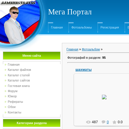
Мега Портал
Главная
Фотоальбомы
Регистрация
Главная
»
Фотоальбом
»
Меню сайта
Фотографий в разделе
:
95
Главная
шахматы
Каталог файлов
Каталог статей
Каталог сайтов
Гостевая книга
03.04.2010
Форум
не реально, но нириально
Юмор
красиво))
Рефераты
букварь
Обои
Контакты
487
0
0.0
Категории раздела