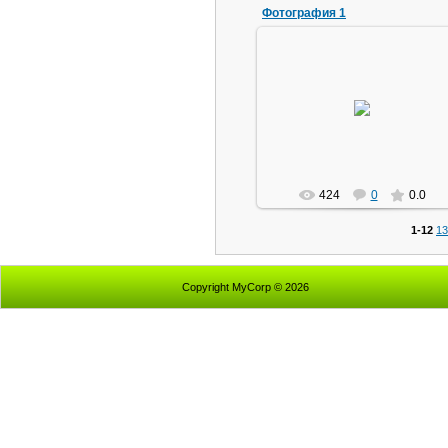
Фотография 1
02.04.2010
букварь
424
0
0.0
1-12
13
Copyright MyCorp © 2026