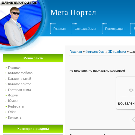
Мега Портал
Главная
Фотоальбомы
Регистрация
Главная
»
Фотоальбом
»
3D графика
» ша
Меню сайта
Главная
не реально, но нириально красиво))
Каталог файлов
Каталог статей
Каталог сайтов
Гостевая книга
Форум
Юмор
Добавлен
16
Рефераты
Обои
Контакты
Категории раздела