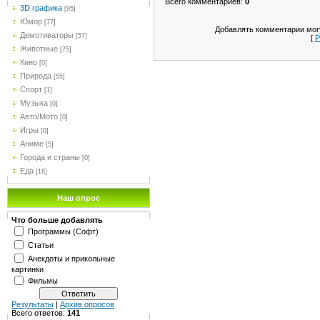
Всего комментариев
:
0
3D графика
[95]
Юмор
[77]
Добавлять комментарии могу
Демотиваторы
[57]
[
Р
Животные
[75]
Кино
[0]
Природа
[55]
Спорт
[1]
Музыка
[0]
Авто/Мото
[0]
Игры
[0]
Аниме
[5]
Города и страны
[0]
Еда
[18]
Наш опрос
Что больше добавлять
Программы (Софт)
Статьи
Анекдоты и прикольные
картинки
Фильмы
Результаты
|
Архив опросов
Всего ответов:
141