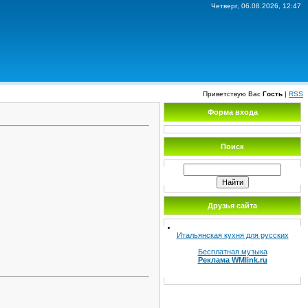
Четверг, 06.08.2026, 12:47
Приветствую Вас
Гость
|
RSS
Форма входа
Поиск
Друзья сайта
Итальянская кухня для русских
Бесплатная музыка
Реклама WMlink.ru