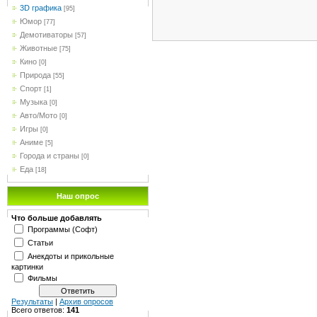
3D графика
[95]
Юмор
[77]
Демотиваторы
[57]
Животные
[75]
Кино
[0]
Природа
[55]
Спорт
[1]
Музыка
[0]
Авто/Мото
[0]
Игры
[0]
Аниме
[5]
Города и страны
[0]
Еда
[18]
Наш опрос
Что больше добавлять
Программы (Софт)
Статьи
Анекдоты и прикольные
картинки
Фильмы
Результаты
|
Архив опросов
Всего ответов:
141