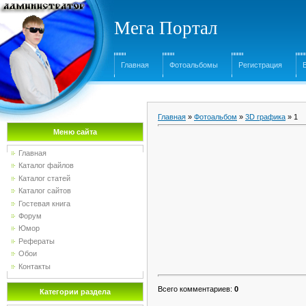
Мега Портал
Главная
Фотоальбомы
Регистрация
Главная
»
Фотоальбом
»
3D графика
» 1
Меню сайта
Главная
Каталог файлов
Каталог статей
Каталог сайтов
Гостевая книга
Форум
Юмор
Рефераты
Обои
Контакты
Всего комментариев
:
0
Категории раздела