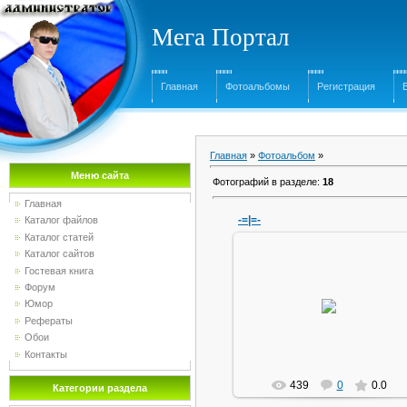
Мега Портал
Главная
Фотоальбомы
Регистрация
Главная
»
Фотоальбом
»
Меню сайта
Фотографий в разделе
:
18
Главная
-=|=-
Каталог файлов
Каталог статей
Каталог сайтов
Гостевая книга
Форум
03.04.2010
Юмор
букварь
Рефераты
Обои
Контакты
439
0
0.0
Категории раздела