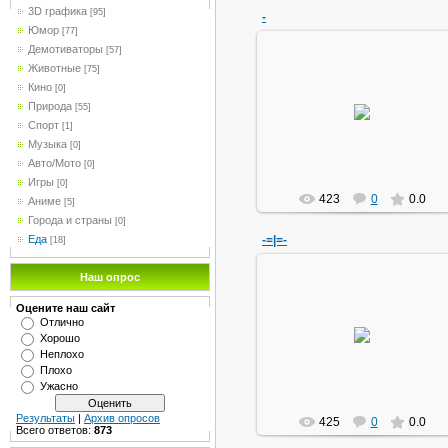
3D графика
[95]
-
Юмор
[77]
Демотиваторы
[57]
Животные
[75]
Кино
[0]
03.04.2010
Природа
[55]
Спорт
[1]
букварь
Музыка
[0]
Авто/Мото
[0]
Игры
[0]
423
0
0.0
Аниме
[5]
Города и страны
[0]
Еда
-=|=-
[18]
Наш опрос
Оцените наш сайт
03.04.2010
Отлично
Хорошо
букварь
Неплохо
Плохо
Ужасно
Результаты
|
Архив опросов
425
0
0.0
Всего ответов:
873