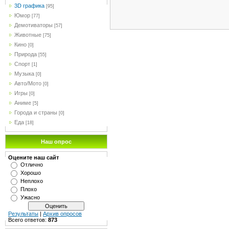
3D графика
[95]
Юмор
[77]
Демотиваторы
[57]
Животные
[75]
Кино
[0]
Природа
[55]
Спорт
[1]
Музыка
[0]
Авто/Мото
[0]
Игры
[0]
Аниме
[5]
Города и страны
[0]
Еда
[18]
Наш опрос
Оцените наш сайт
Отлично
Хорошо
Неплохо
Плохо
Ужасно
Результаты
|
Архив опросов
Всего ответов:
873