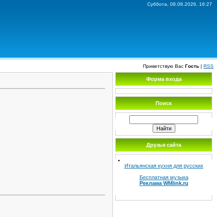
Суббота, 08.08.2026, 16:27
Приветствую Вас
Гость
|
RSS
Форма входа
Поиск
Друзья сайта
Итальянская кухня для русских
Бесплатная музыка
Реклама WMlink.ru