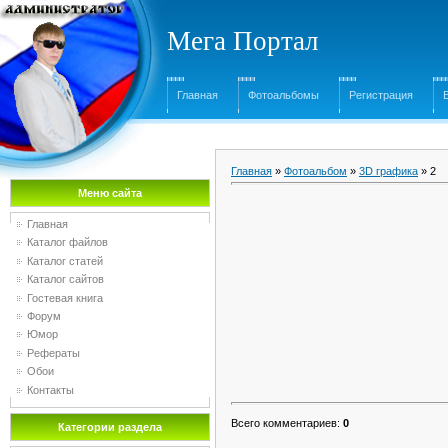
Мега Портал
Главная
Фотоальбомы
Регистрация
Главная
»
Фотоальбом
»
3D графика
» 2
Меню сайта
Главная
Каталог файлов
Каталог статей
Каталог сайтов
Гостевая книга
Форум
Юмор
Рефераты
Обои
Контакты
Всего комментариев
:
0
Категории раздела