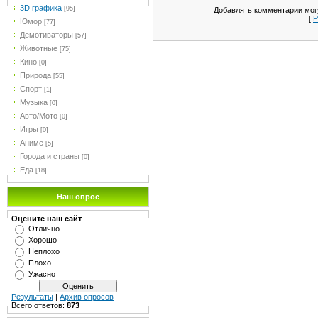
3D графика
[95]
Добавлять комментарии могу
[
Р
Юмор
[77]
Демотиваторы
[57]
Животные
[75]
Кино
[0]
Природа
[55]
Спорт
[1]
Музыка
[0]
Авто/Мото
[0]
Игры
[0]
Аниме
[5]
Города и страны
[0]
Еда
[18]
Наш опрос
Оцените наш сайт
Отлично
Хорошо
Неплохо
Плохо
Ужасно
Результаты
|
Архив опросов
Всего ответов:
873