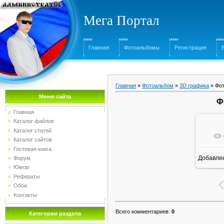
Мега Портал
Главная
Фотоальбомы
Регистрация
Главная
»
Фотоальбом
»
3D графика
» Фот
Меню сайта
Ф
Главная
Каталог файлов
Каталог статей
Каталог сайтов
Гостевая книга
Добавле
Форум
16
Юмор
Рефераты
Обои
Контакты
Всего комментариев
:
0
Категории раздела