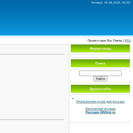
Четверг, 06.08.2026, 05:56
Приветствую Вас
Гость
|
RSS
Форма входа
Поиск
Друзья сайта
Итальянская кухня для русских
Бесплатная музыка
Реклама WMlink.ru