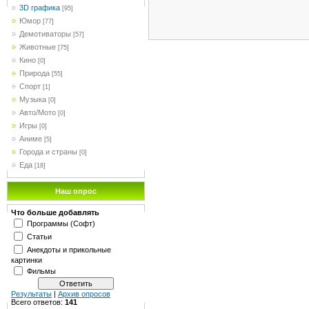
3D графика
[95]
Юмор
[77]
Демотиваторы
[57]
Животные
[75]
Кино
[0]
Природа
[55]
Спорт
[1]
Музыка
[0]
Авто/Мото
[0]
Игры
[0]
Аниме
[5]
Города и страны
[0]
Еда
[18]
Наш опрос
Что больше добавлять
Программы (Софт)
Статьи
Анекдоты и прикольные
картинки
Фильмы
Результаты
|
Архив опросов
Всего ответов:
141