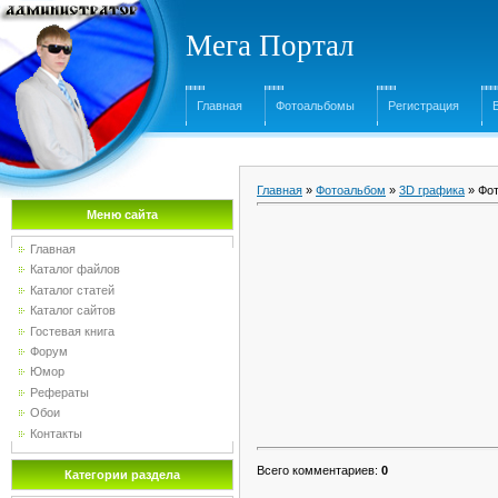
Мега Портал
Главная
Фотоальбомы
Регистрация
Главная
»
Фотоальбом
»
3D графика
» Фот
Меню сайта
Главная
Каталог файлов
Каталог статей
Каталог сайтов
Гостевая книга
Форум
Юмор
Рефераты
Обои
Контакты
Всего комментариев
:
0
Категории раздела