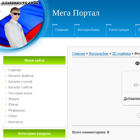
Мега Портал
Главная
Фотоальбомы
Регистрация
Главная
»
Фотоальбом
»
3D графика
» Фот
Меню сайта
Ф
Главная
Каталог файлов
Каталог статей
Каталог сайтов
Гостевая книга
Добавле
Форум
16
Юмор
Рефераты
Обои
Контакты
Всего комментариев
:
0
Категории раздела