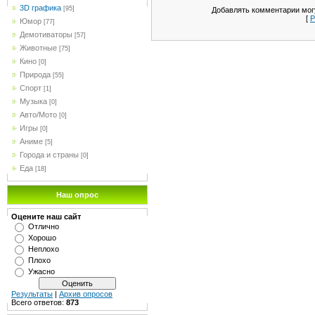
3D графика
[95]
Добавлять комментарии могу
[
Р
Юмор
[77]
Демотиваторы
[57]
Животные
[75]
Кино
[0]
Природа
[55]
Спорт
[1]
Музыка
[0]
Авто/Мото
[0]
Игры
[0]
Аниме
[5]
Города и страны
[0]
Еда
[18]
Наш опрос
Оцените наш сайт
Отлично
Хорошо
Неплохо
Плохо
Ужасно
Результаты
|
Архив опросов
Всего ответов:
873