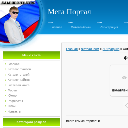
Мега Портал
Главная
Фотоальбомы
Регистрация
Главная
»
Фотоальбом
»
3D графика
» Фот
Меню сайта
Ф
Главная
Каталог файлов
Каталог статей
Каталог сайтов
Гостевая книга
Добавлен
Форум
Юмор
Рефераты
Обои
Контакты
Всего комментариев
:
0
Категории раздела