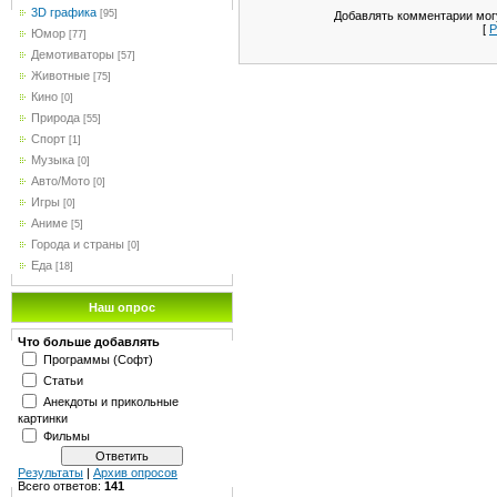
3D графика
[95]
Добавлять комментарии могу
[
Р
Юмор
[77]
Демотиваторы
[57]
Животные
[75]
Кино
[0]
Природа
[55]
Спорт
[1]
Музыка
[0]
Авто/Мото
[0]
Игры
[0]
Аниме
[5]
Города и страны
[0]
Еда
[18]
Наш опрос
Что больше добавлять
Программы (Софт)
Статьи
Анекдоты и прикольные
картинки
Фильмы
Результаты
|
Архив опросов
Всего ответов:
141