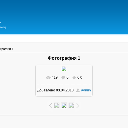
Вход
графия 1
Фотография 1
419
0
0.0
В реальном размере
Добавлено
03.04.2010
admin
1600x1200
/ 392.3Kb