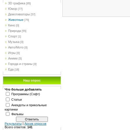
3D графика
[95]
Юмор
[77]
Демотиваторы
[57]
Животные
[75]
Кино
[0]
Природа
[55]
Спорт
[1]
Музыка
[0]
Авто/Мото
[0]
Игры
[0]
Аниме
[5]
Города и страны
[0]
Еда
[18]
Наш опрос
Что больше добавлять
Программы (Софт)
Статьи
Анекдоты и прикольные
картинки
Фильмы
Результаты
|
Архив опросов
Всего ответов:
141