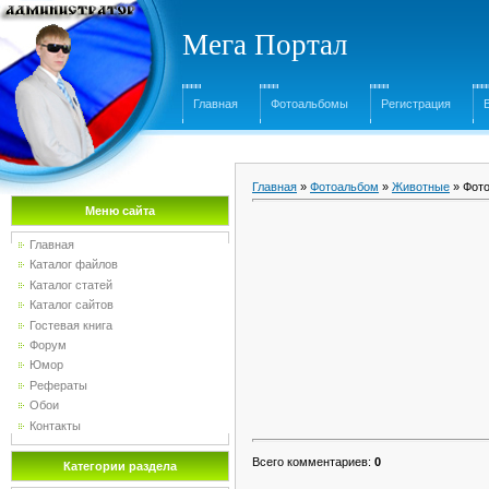
Мега Портал
Главная
Фотоальбомы
Регистрация
Главная
»
Фотоальбом
»
Животные
» Фото
Меню сайта
Главная
Каталог файлов
Каталог статей
Каталог сайтов
Гостевая книга
Форум
Юмор
Рефераты
Обои
Контакты
Всего комментариев
:
0
Категории раздела