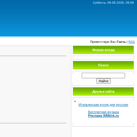
Суббота, 08.08.2026, 06:06
Приветствую Вас
Гость
|
RSS
Форма входа
Поиск
Друзья сайта
Итальянская кухня для русских
Бесплатная музыка
Реклама WMlink.ru