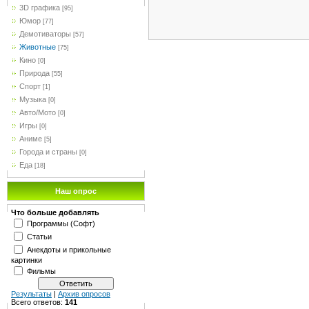
3D графика
[95]
Юмор
[77]
Демотиваторы
[57]
Животные
[75]
Кино
[0]
Природа
[55]
Спорт
[1]
Музыка
[0]
Авто/Мото
[0]
Игры
[0]
Аниме
[5]
Города и страны
[0]
Еда
[18]
Наш опрос
Что больше добавлять
Программы (Софт)
Статьи
Анекдоты и прикольные
картинки
Фильмы
Результаты
|
Архив опросов
Всего ответов:
141