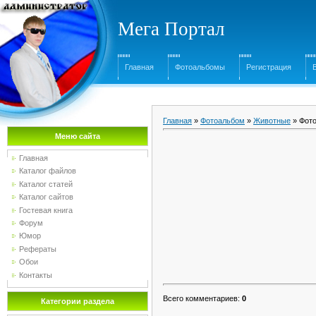
Мега Портал
Главная
Фотоальбомы
Регистрация
Главная
»
Фотоальбом
»
Животные
» Фото
Меню сайта
Главная
Каталог файлов
Каталог статей
Каталог сайтов
Гостевая книга
Форум
Юмор
Рефераты
Обои
Контакты
Всего комментариев
:
0
Категории раздела