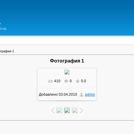
Вход
графия 1
Фотография 1
410
0
0.0
В реальном размере
Добавлено
03.04.2010
admin
1600x1200
/ 760.5Kb