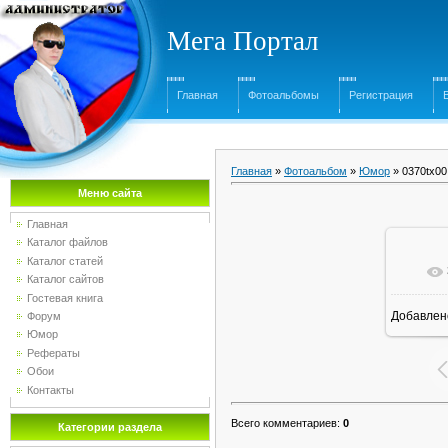
Мега Портал
Главная
Фотоальбомы
Регистрация
Главная
»
Фотоальбом
»
Юмор
» 0370tx00
Меню сайта
Главная
Каталог файлов
Каталог статей
Каталог сайтов
Гостевая книга
Добавлен
Форум
Юмор
Рефераты
Обои
Контакты
Всего комментариев
:
0
Категории раздела