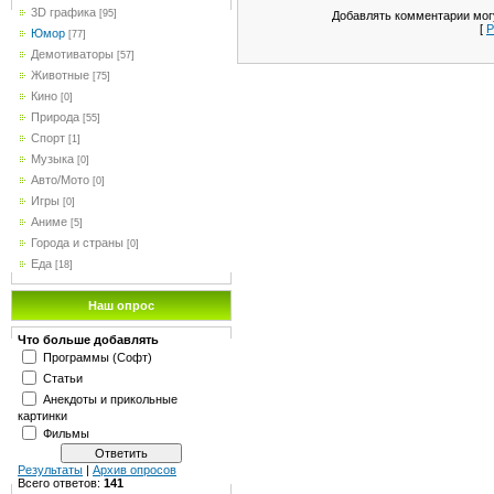
3D графика
[95]
Добавлять комментарии могу
[
Р
Юмор
[77]
Демотиваторы
[57]
Животные
[75]
Кино
[0]
Природа
[55]
Спорт
[1]
Музыка
[0]
Авто/Мото
[0]
Игры
[0]
Аниме
[5]
Города и страны
[0]
Еда
[18]
Наш опрос
Что больше добавлять
Программы (Софт)
Статьи
Анекдоты и прикольные
картинки
Фильмы
Результаты
|
Архив опросов
Всего ответов:
141