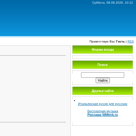
Суббота, 08.08.2026, 10:12
Приветствую Вас
Гость
|
RSS
Форма входа
Поиск
Друзья сайта
Итальянская кухня для русских
Бесплатная музыка
Реклама WMlink.ru