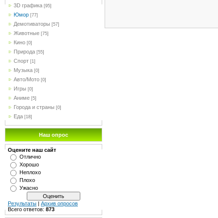
3D графика
[95]
Юмор
[77]
Демотиваторы
[57]
Животные
[75]
Кино
[0]
Природа
[55]
Спорт
[1]
Музыка
[0]
Авто/Мото
[0]
Игры
[0]
Аниме
[5]
Города и страны
[0]
Еда
[18]
Наш опрос
Оцените наш сайт
Отлично
Хорошо
Неплохо
Плохо
Ужасно
Результаты
|
Архив опросов
Всего ответов:
873