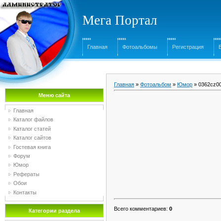
Мега Портал
Главная
Фотоальбомы
Регистрация
Главная
»
Фотоальбом
»
Юмор
» 0362cz0
Меню сайта
Главная
Каталог файлов
Каталог статей
Каталог сайтов
Гостевая книга
Форум
Юмор
Рефераты
Обои
Контакты
Всего комментариев
:
0
Категории раздела