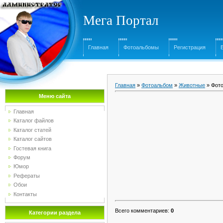
Мега Портал
Главная
Фотоальбомы
Регистрация
Главная
»
Фотоальбом
»
Животные
» Фото
Меню сайта
Главная
Каталог файлов
Каталог статей
Каталог сайтов
Гостевая книга
Форум
Юмор
Рефераты
Обои
Контакты
Всего комментариев
:
0
Категории раздела