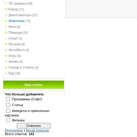
3D графика
[95]
Юмор
[77]
Демотиваторы
[57]
Животные
[75]
Кино
[0]
Природа
[55]
Спорт
[1]
Музыка
[0]
Авто/Мото
[0]
Игры
[0]
Аниме
[5]
Города и страны
[0]
Еда
[18]
Наш опрос
Что больше добавлять
Программы (Софт)
Статьи
Анекдоты и прикольные
картинки
Фильмы
Результаты
|
Архив опросов
Всего ответов:
141