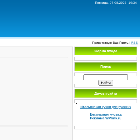
Пятница, 07.08.2026, 19:34
Приветствую Вас
Гость
|
RSS
Форма входа
Поиск
Друзья сайта
Итальянская кухня для русских
Бесплатная музыка
Реклама WMlink.ru