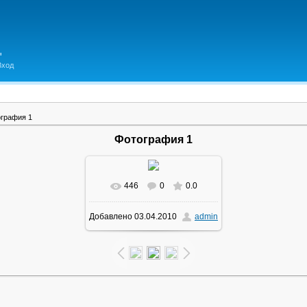
Вход
графия 1
Фотография 1
446
0
0.0
В реальном размере
Добавлено
03.04.2010
admin
1600x1200
/ 506.1Kb