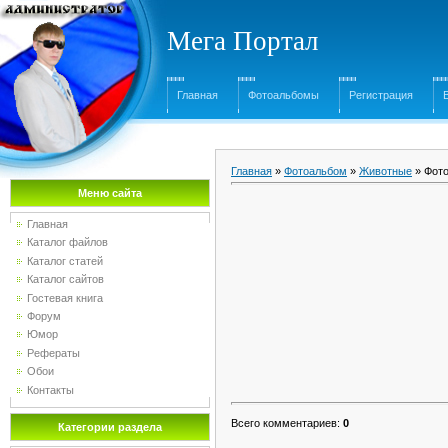
Мега Портал
Главная
Фотоальбомы
Регистрация
Главная
»
Фотоальбом
»
Животные
» Фото
Меню сайта
Главная
Каталог файлов
Каталог статей
Каталог сайтов
Гостевая книга
Форум
Юмор
Рефераты
Обои
Контакты
Всего комментариев
:
0
Категории раздела