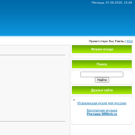
Пятница, 07.08.2026, 15:49
Приветствую Вас
Гость
|
RSS
Форма входа
Поиск
Друзья сайта
Итальянская кухня для русских
Бесплатная музыка
Реклама WMlink.ru