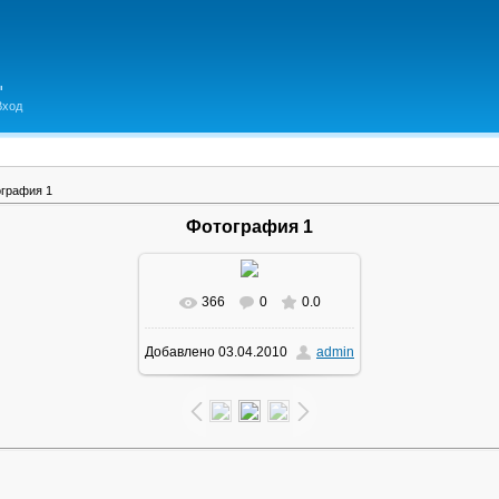
Вход
графия 1
Фотография 1
366
0
0.0
В реальном размере
Добавлено
03.04.2010
admin
1280x1024
/ 274.9Kb