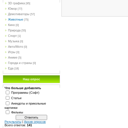
3D графика
[95]
Юмор
[77]
Демотиваторы
[57]
Животные
[75]
Кино
[0]
Природа
[55]
Спорт
[1]
Музыка
[0]
Авто/Мото
[0]
Игры
[0]
Аниме
[5]
Города и страны
[0]
Еда
[18]
Наш опрос
Что больше добавлять
Программы (Софт)
Статьи
Анекдоты и прикольные
картинки
Фильмы
Результаты
|
Архив опросов
Всего ответов:
141