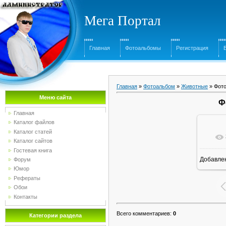
Мега Портал
Главная
Фотоальбомы
Регистрация
Главная
»
Фотоальбом
»
Животные
» Фото
Меню сайта
Ф
Главная
Каталог файлов
Каталог статей
Каталог сайтов
Гостевая книга
Добавле
Форум
16
Юмор
Рефераты
Обои
Контакты
Всего комментариев
:
0
Категории раздела