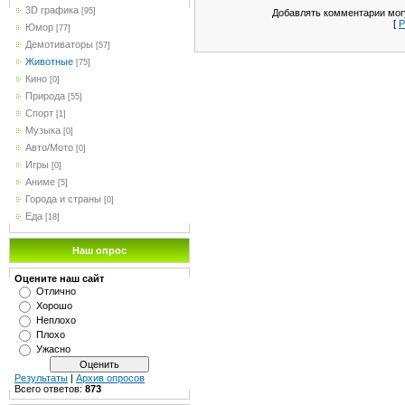
3D графика
[95]
Добавлять комментарии могу
[
Р
Юмор
[77]
Демотиваторы
[57]
Животные
[75]
Кино
[0]
Природа
[55]
Спорт
[1]
Музыка
[0]
Авто/Мото
[0]
Игры
[0]
Аниме
[5]
Города и страны
[0]
Еда
[18]
Наш опрос
Оцените наш сайт
Отлично
Хорошо
Неплохо
Плохо
Ужасно
Результаты
|
Архив опросов
Всего ответов:
873