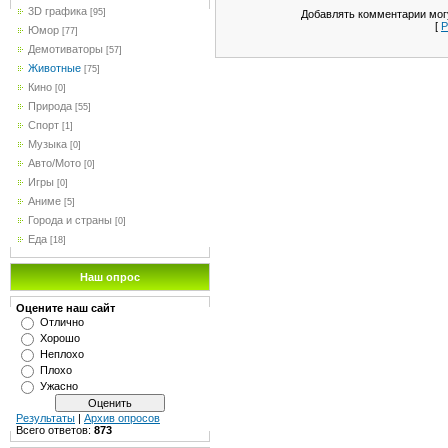
3D графика
[95]
Добавлять комментарии могу
[
Р
Юмор
[77]
Демотиваторы
[57]
Животные
[75]
Кино
[0]
Природа
[55]
Спорт
[1]
Музыка
[0]
Авто/Мото
[0]
Игры
[0]
Аниме
[5]
Города и страны
[0]
Еда
[18]
Наш опрос
Оцените наш сайт
Отлично
Хорошо
Неплохо
Плохо
Ужасно
Результаты
|
Архив опросов
Всего ответов:
873