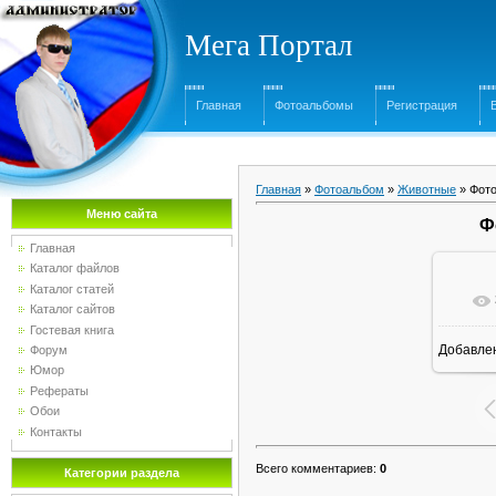
Мега Портал
Главная
Фотоальбомы
Регистрация
Главная
»
Фотоальбом
»
Животные
» Фото
Меню сайта
Ф
Главная
Каталог файлов
Каталог статей
Каталог сайтов
Гостевая книга
Добавле
Форум
16
Юмор
Рефераты
Обои
Контакты
Всего комментариев
:
0
Категории раздела