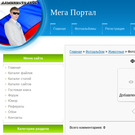
Мега Портал
Главная
Фотоальбомы
Регистрация
Главная
»
Фотоальбом
»
Животные
» Фото
Меню сайта
Ф
Главная
Каталог файлов
Каталог статей
Каталог сайтов
Гостевая книга
Добавле
Форум
16
Юмор
Рефераты
Обои
Контакты
Всего комментариев
:
0
Категории раздела