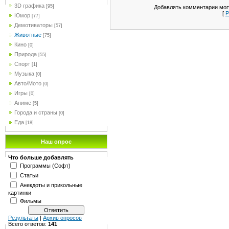
3D графика
[95]
Добавлять комментарии могу
[
Р
Юмор
[77]
Демотиваторы
[57]
Животные
[75]
Кино
[0]
Природа
[55]
Спорт
[1]
Музыка
[0]
Авто/Мото
[0]
Игры
[0]
Аниме
[5]
Города и страны
[0]
Еда
[18]
Наш опрос
Что больше добавлять
Программы (Софт)
Статьи
Анекдоты и прикольные
картинки
Фильмы
Результаты
|
Архив опросов
Всего ответов:
141