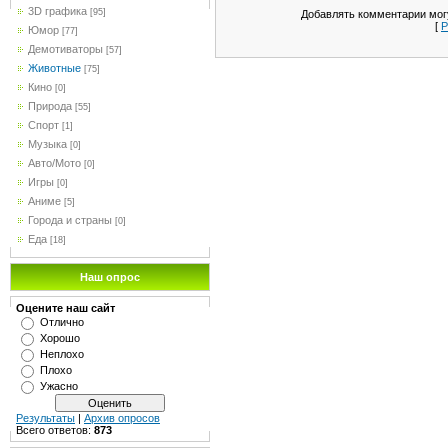
3D графика
[95]
Добавлять комментарии могу
[
Р
Юмор
[77]
Демотиваторы
[57]
Животные
[75]
Кино
[0]
Природа
[55]
Спорт
[1]
Музыка
[0]
Авто/Мото
[0]
Игры
[0]
Аниме
[5]
Города и страны
[0]
Еда
[18]
Наш опрос
Оцените наш сайт
Отлично
Хорошо
Неплохо
Плохо
Ужасно
Результаты
|
Архив опросов
Всего ответов:
873