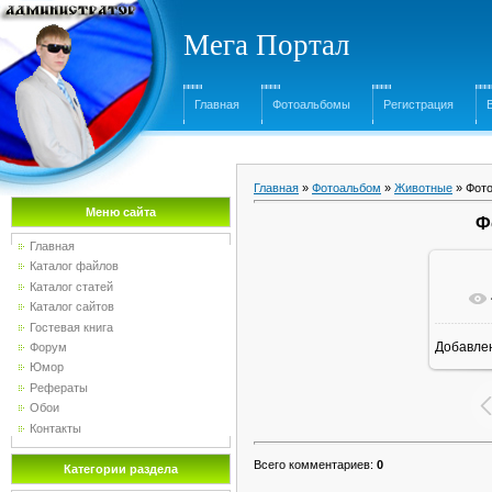
Мега Портал
Главная
Фотоальбомы
Регистрация
Главная
»
Фотоальбом
»
Животные
» Фото
Меню сайта
Ф
Главная
Каталог файлов
Каталог статей
Каталог сайтов
Гостевая книга
Добавле
Форум
16
Юмор
Рефераты
Обои
Контакты
Всего комментариев
:
0
Категории раздела