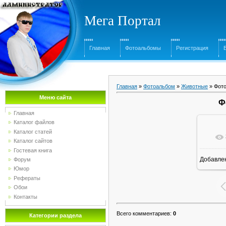
Мега Портал
Главная
Фотоальбомы
Регистрация
Главная
»
Фотоальбом
»
Животные
» Фото
Меню сайта
Ф
Главная
Каталог файлов
Каталог статей
Каталог сайтов
Гостевая книга
Добавле
Форум
16
Юмор
Рефераты
Обои
Контакты
Всего комментариев
:
0
Категории раздела