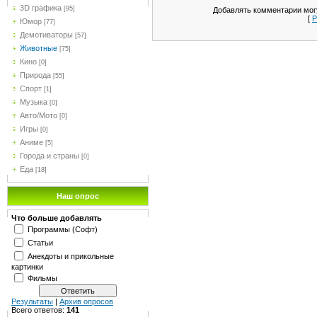
3D графика
[95]
Добавлять комментарии могу
[
Р
Юмор
[77]
Демотиваторы
[57]
Животные
[75]
Кино
[0]
Природа
[55]
Спорт
[1]
Музыка
[0]
Авто/Мото
[0]
Игры
[0]
Аниме
[5]
Города и страны
[0]
Еда
[18]
Наш опрос
Что больше добавлять
Программы (Софт)
Статьи
Анекдоты и прикольные
картинки
Фильмы
Результаты
|
Архив опросов
Всего ответов:
141