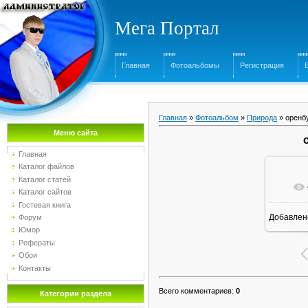
Мега Портал
Главная
Фотоальбомы
Регистрация
Главная
»
Фотоальбом
»
Природа
» оренб
Меню сайта
Главная
Каталог файлов
Каталог статей
Каталог сайтов
Гостевая книга
Добавлен
Форум
16
Юмор
Рефераты
Обои
Контакты
Всего комментариев
:
0
Категории раздела