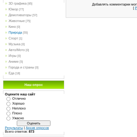
3D графика
[95]
Добавлять комментарии могу
[
Р
Юмор
[77]
Демотиваторы
[57]
Животные
[75]
Кино
[0]
Природа
[55]
Спорт
[1]
Музыка
[0]
Авто/Мото
[0]
Игры
[0]
Аниме
[5]
Города и страны
[0]
Еда
[18]
Наш опрос
Оцените наш сайт
Отлично
Хорошо
Неплохо
Плохо
Ужасно
Результаты
|
Архив опросов
Всего ответов:
873