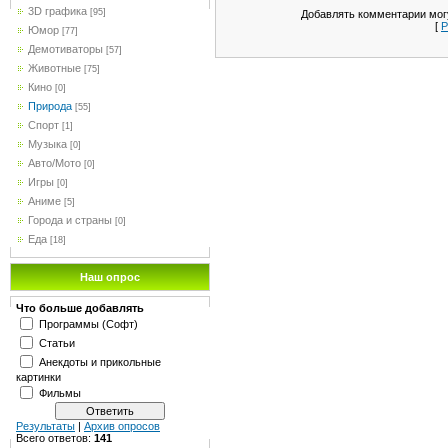
3D графика
[95]
Добавлять комментарии могу
[
Р
Юмор
[77]
Демотиваторы
[57]
Животные
[75]
Кино
[0]
Природа
[55]
Спорт
[1]
Музыка
[0]
Авто/Мото
[0]
Игры
[0]
Аниме
[5]
Города и страны
[0]
Еда
[18]
Наш опрос
Что больше добавлять
Программы (Софт)
Статьи
Анекдоты и прикольные
картинки
Фильмы
Результаты
|
Архив опросов
Всего ответов:
141