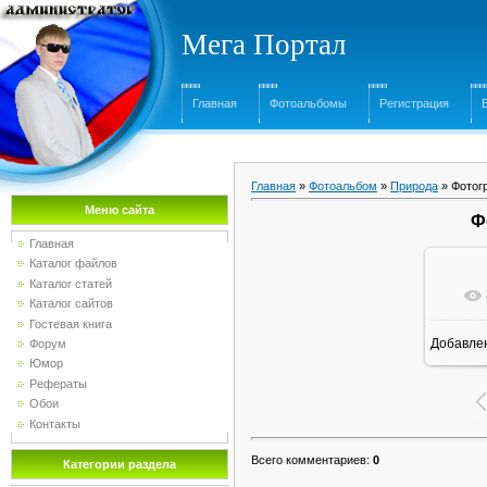
Мега Портал
Главная
Фотоальбомы
Регистрация
Главная
»
Фотоальбом
»
Природа
» Фотог
Меню сайта
Ф
Главная
Каталог файлов
Каталог статей
Каталог сайтов
Гостевая книга
Добавле
Форум
16
Юмор
Рефераты
Обои
Контакты
Всего комментариев
:
0
Категории раздела