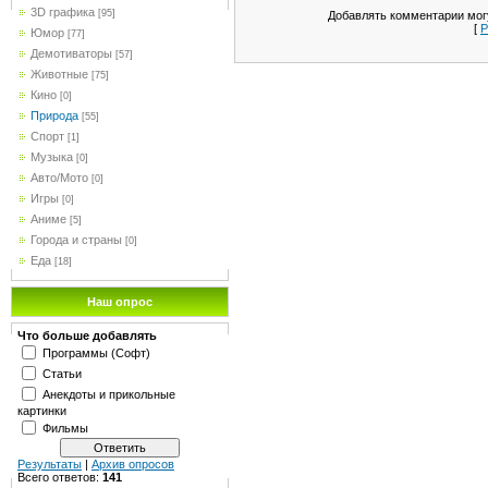
3D графика
[95]
Добавлять комментарии могу
[
Р
Юмор
[77]
Демотиваторы
[57]
Животные
[75]
Кино
[0]
Природа
[55]
Спорт
[1]
Музыка
[0]
Авто/Мото
[0]
Игры
[0]
Аниме
[5]
Города и страны
[0]
Еда
[18]
Наш опрос
Что больше добавлять
Программы (Софт)
Статьи
Анекдоты и прикольные
картинки
Фильмы
Результаты
|
Архив опросов
Всего ответов:
141