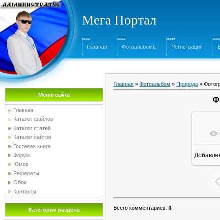
Мега Портал
Главная
Фотоальбомы
Регистрация
Главная
»
Фотоальбом
»
Природа
» Фотог
Меню сайта
Ф
Главная
Каталог файлов
Каталог статей
Каталог сайтов
Гостевая книга
Добавле
Форум
16
Юмор
Рефераты
Обои
Контакты
Всего комментариев
:
0
Категории раздела