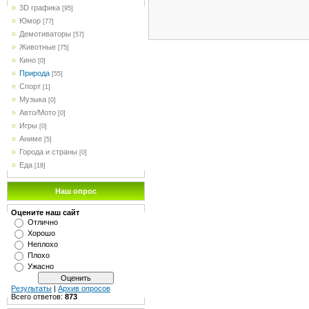
3D графика
[95]
Юмор
[77]
Демотиваторы
[57]
Животные
[75]
Кино
[0]
Природа
[55]
Спорт
[1]
Музыка
[0]
Авто/Мото
[0]
Игры
[0]
Аниме
[5]
Города и страны
[0]
Еда
[18]
Наш опрос
Оцените наш сайт
Отлично
Хорошо
Неплохо
Плохо
Ужасно
Результаты
|
Архив опросов
Всего ответов:
873