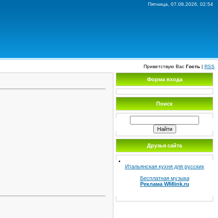
Пятница, 07.08.2026, 02:54
Приветствую Вас
Гость
|
RSS
Форма входа
Поиск
Друзья сайта
Итальянская кухня для русских
Бесплатная музыка
Реклама WMlink.ru