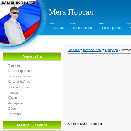
Мега Портал
Главная
Фотоальбомы
Регистрация
Главная
»
Фотоальбом
»
Природа
» Фотог
Меню сайта
Главная
Каталог файлов
Каталог статей
Каталог сайтов
Гостевая книга
Форум
Юмор
Рефераты
Обои
Контакты
Всего комментариев
:
0
Категории раздела