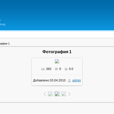
Вход
рафия 1
Фотография 1
383
0
0.0
В реальном размере
Добавлено
03.04.2010
admin
1600x1200
/ 432.4Kb