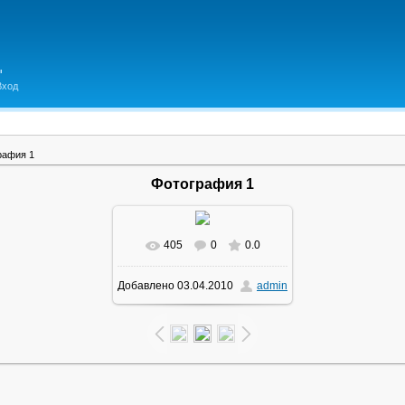
Вход
рафия 1
Фотография 1
405
0
0.0
В реальном размере
Добавлено
03.04.2010
admin
1600x1200
/ 1217.5Kb