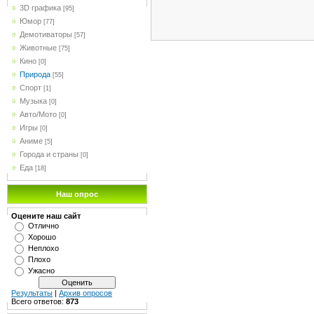
3D графика
[95]
Юмор
[77]
Демотиваторы
[57]
Животные
[75]
Кино
[0]
Природа
[55]
Спорт
[1]
Музыка
[0]
Авто/Мото
[0]
Игры
[0]
Аниме
[5]
Города и страны
[0]
Еда
[18]
Наш опрос
Оцените наш сайт
Отлично
Хорошо
Неплохо
Плохо
Ужасно
Результаты
|
Архив опросов
Всего ответов:
873