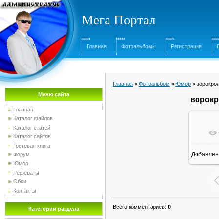
Мега Портал
Главная
Фотоальбомы
Регистрация
Главная
»
Фотоальбом
»
Юмор
» ворокрол
Меню сайта
ворокр
Главная
Каталог файлов
Каталог статей
Каталог сайтов
Гостевая книга
Добавлен
Форум
Юмор
Рефераты
Обои
Контакты
Всего комментариев
:
0
Категории раздела