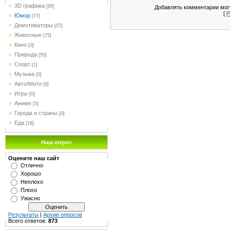
3D графика
[95]
Добавлять комментарии могу
[
Р
Юмор
[77]
Демотиваторы
[57]
Животные
[75]
Кино
[0]
Природа
[55]
Спорт
[1]
Музыка
[0]
Авто/Мото
[0]
Игры
[0]
Аниме
[5]
Города и страны
[0]
Еда
[18]
Наш опрос
Оцените наш сайт
Отлично
Хорошо
Неплохо
Плохо
Ужасно
Результаты
|
Архив опросов
Всего ответов:
873