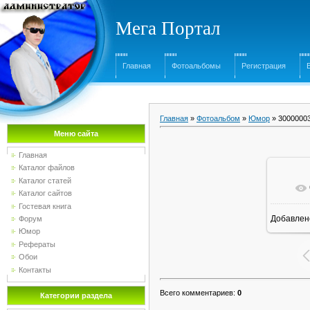
Мега Портал
Главная
Фотоальбомы
Регистрация
Главная
»
Фотоальбом
»
Юмор
» 3000000
Меню сайта
Главная
Каталог файлов
Каталог статей
Каталог сайтов
Гостевая книга
Добавлен
Форум
Юмор
Рефераты
Обои
Контакты
Всего комментариев
:
0
Категории раздела