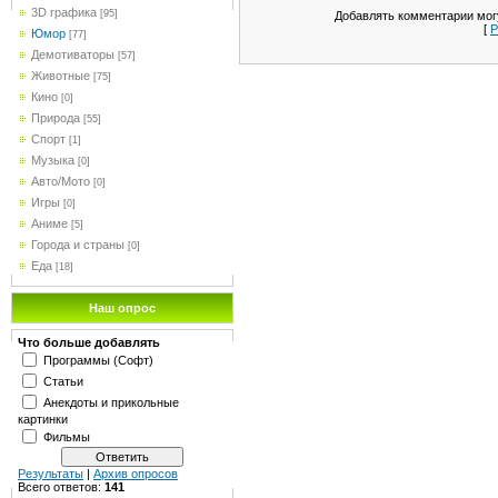
3D графика
[95]
Добавлять комментарии могу
[
Р
Юмор
[77]
Демотиваторы
[57]
Животные
[75]
Кино
[0]
Природа
[55]
Спорт
[1]
Музыка
[0]
Авто/Мото
[0]
Игры
[0]
Аниме
[5]
Города и страны
[0]
Еда
[18]
Наш опрос
Что больше добавлять
Программы (Софт)
Статьи
Анекдоты и прикольные
картинки
Фильмы
Результаты
|
Архив опросов
Всего ответов:
141