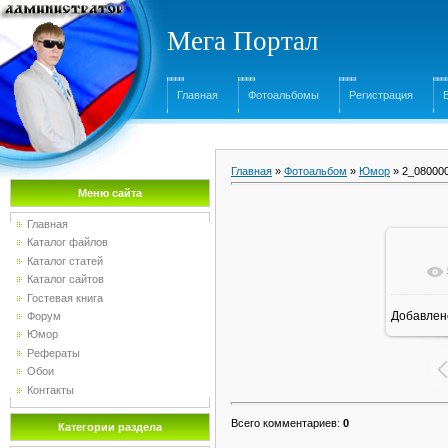
Мега Портал
Главная
Фотоальбомы
Регистрация
Главная
»
Фотоальбом
»
Юмор
» 2_08000
Меню сайта
Главная
Каталог файлов
Каталог статей
Каталог сайтов
Гостевая книга
Добавлен
Форум
Юмор
Рефераты
Обои
Контакты
Всего комментариев
:
0
Категории раздела