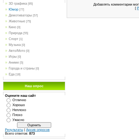
3D графика
[95]
Добавлять комментарии могу
[
Р
Юмор
[77]
Демотиваторы
[57]
Животные
[75]
Кино
[0]
Природа
[55]
Спорт
[1]
Музыка
[0]
Авто/Мото
[0]
Игры
[0]
Аниме
[5]
Города и страны
[0]
Еда
[18]
Наш опрос
Оцените наш сайт
Отлично
Хорошо
Неплохо
Плохо
Ужасно
Результаты
|
Архив опросов
Всего ответов:
873