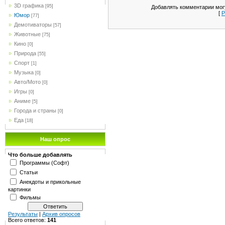
3D графика
[95]
Добавлять комментарии могу
[
Р
Юмор
[77]
Демотиваторы
[57]
Животные
[75]
Кино
[0]
Природа
[55]
Спорт
[1]
Музыка
[0]
Авто/Мото
[0]
Игры
[0]
Аниме
[5]
Города и страны
[0]
Еда
[18]
Наш опрос
Что больше добавлять
Программы (Софт)
Статьи
Анекдоты и прикольные
картинки
Фильмы
Результаты
|
Архив опросов
Всего ответов:
141