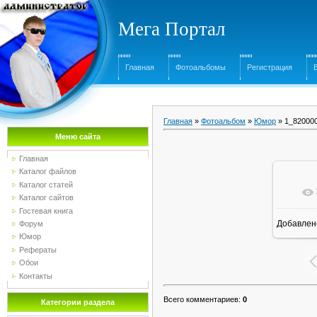
Мега Портал
Главная
Фотоальбомы
Регистрация
Главная
»
Фотоальбом
»
Юмор
» 1_82000
Меню сайта
Главная
Каталог файлов
Каталог статей
Каталог сайтов
Гостевая книга
Добавлен
Форум
Юмор
Рефераты
Обои
Контакты
Всего комментариев
:
0
Категории раздела