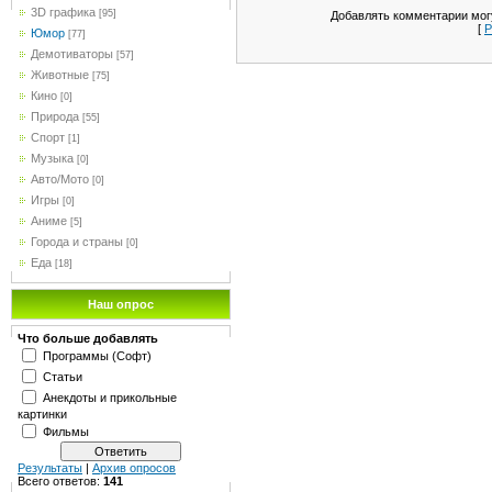
3D графика
[95]
Добавлять комментарии могу
[
Р
Юмор
[77]
Демотиваторы
[57]
Животные
[75]
Кино
[0]
Природа
[55]
Спорт
[1]
Музыка
[0]
Авто/Мото
[0]
Игры
[0]
Аниме
[5]
Города и страны
[0]
Еда
[18]
Наш опрос
Что больше добавлять
Программы (Софт)
Статьи
Анекдоты и прикольные
картинки
Фильмы
Результаты
|
Архив опросов
Всего ответов:
141