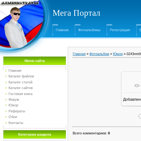
Мега Портал
Главная
Фотоальбомы
Регистрация
Главная
»
Фотоальбом
»
Юмор
» 0243nm0
Меню сайта
Главная
Каталог файлов
Каталог статей
Каталог сайтов
Гостевая книга
Добавлен
Форум
Юмор
Рефераты
Обои
Контакты
Всего комментариев
:
0
Категории раздела