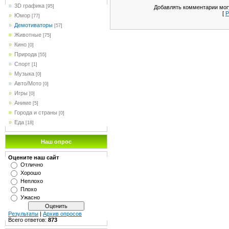
3D графика
[95]
Добавлять комментарии могу
[
Р
Юмор
[77]
Демотиваторы
[57]
Животные
[75]
Кино
[0]
Природа
[55]
Спорт
[1]
Музыка
[0]
Авто/Мото
[0]
Игры
[0]
Аниме
[5]
Города и страны
[0]
Еда
[18]
Наш опрос
Оцените наш сайт
Отлично
Хорошо
Неплохо
Плохо
Ужасно
Результаты
|
Архив опросов
Всего ответов:
873