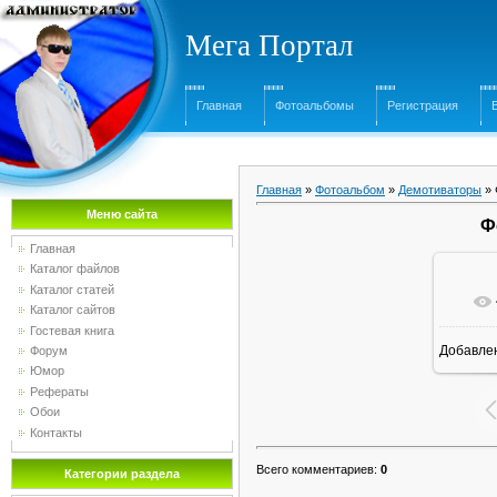
Мега Портал
Главная
Фотоальбомы
Регистрация
Главная
»
Фотоальбом
»
Демотиваторы
» 
Меню сайта
Ф
Главная
Каталог файлов
Каталог статей
Каталог сайтов
Гостевая книга
Добавле
Форум
Юмор
Рефераты
Обои
Контакты
Всего комментариев
:
0
Категории раздела