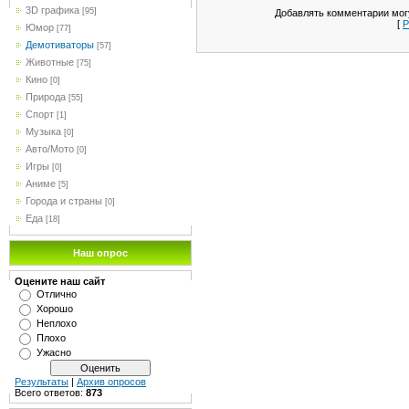
3D графика
[95]
Добавлять комментарии могу
[
Р
Юмор
[77]
Демотиваторы
[57]
Животные
[75]
Кино
[0]
Природа
[55]
Спорт
[1]
Музыка
[0]
Авто/Мото
[0]
Игры
[0]
Аниме
[5]
Города и страны
[0]
Еда
[18]
Наш опрос
Оцените наш сайт
Отлично
Хорошо
Неплохо
Плохо
Ужасно
Результаты
|
Архив опросов
Всего ответов:
873