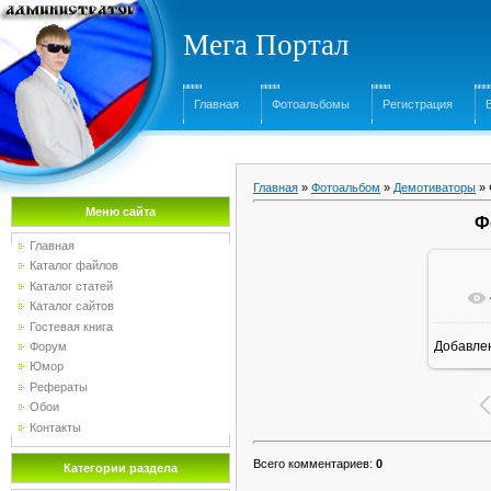
Мега Портал
Главная
Фотоальбомы
Регистрация
Главная
»
Фотоальбом
»
Демотиваторы
» 
Меню сайта
Ф
Главная
Каталог файлов
Каталог статей
Каталог сайтов
Гостевая книга
Добавле
Форум
Юмор
Рефераты
Обои
Контакты
Всего комментариев
:
0
Категории раздела