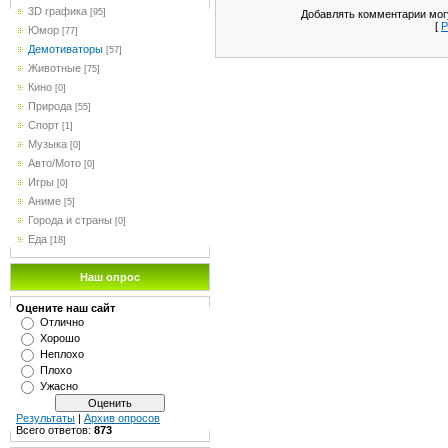
3D графика
[95]
Добавлять комментарии могу
[
Р
Юмор
[77]
Демотиваторы
[57]
Животные
[75]
Кино
[0]
Природа
[55]
Спорт
[1]
Музыка
[0]
Авто/Мото
[0]
Игры
[0]
Аниме
[5]
Города и страны
[0]
Еда
[18]
Наш опрос
Оцените наш сайт
Отлично
Хорошо
Неплохо
Плохо
Ужасно
Результаты
|
Архив опросов
Всего ответов:
873