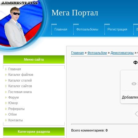
Мега Портал
Главная
Фотоальбомы
Регистрация
Главная
»
Фотоальбом
»
Демотиваторы
» 
Меню сайта
Ф
Главная
Каталог файлов
Каталог статей
Каталог сайтов
Гостевая книга
Добавле
Форум
Юмор
Рефераты
Обои
Контакты
Всего комментариев
:
0
Категории раздела