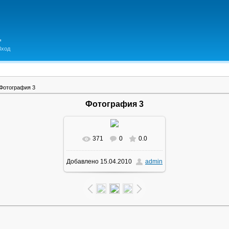
Вход
Фотография 3
Фотография 3
371
0
0.0
В реальном размере
Добавлено
15.04.2010
admin
710x605
/ 73.2Kb