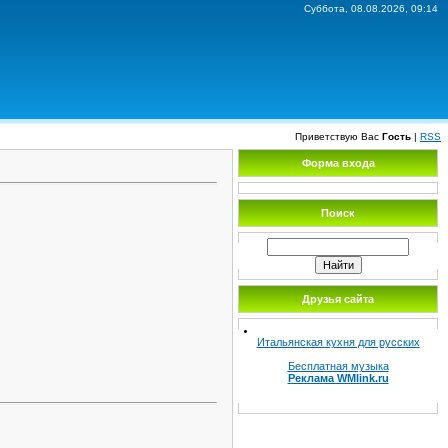
Суббота, 08.08.2026, 09:14
Приветствую Вас
Гость
|
RSS
Форма входа
Поиск
Друзья сайта
Итальянская кухня для русских
Бесплатная музыка
Реклама WMlink.ru