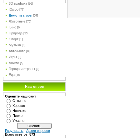
3D графика
[95]
Юмор
[77]
Демотиваторы
[57]
Животные
[75]
Кино
[0]
Природа
[55]
Спорт
[1]
Музыка
[0]
Авто/Мото
[0]
Игры
[0]
Аниме
[5]
Города и страны
[0]
Еда
[18]
Наш опрос
Оцените наш сайт
Отлично
Хорошо
Неплохо
Плохо
Ужасно
Результаты
|
Архив опросов
Всего ответов:
873