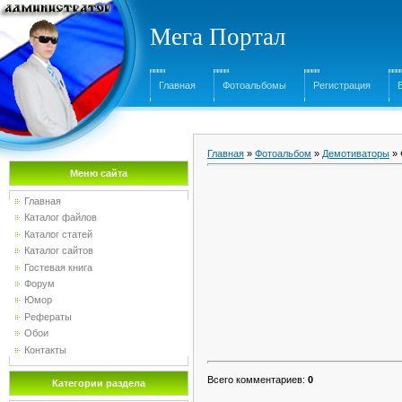
Мега Портал
Главная
Фотоальбомы
Регистрация
Главная
»
Фотоальбом
»
Демотиваторы
» 
Меню сайта
Главная
Каталог файлов
Каталог статей
Каталог сайтов
Гостевая книга
Форум
Юмор
Рефераты
Обои
Контакты
Всего комментариев
:
0
Категории раздела