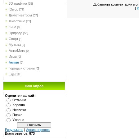
3D графика
[95]
Добавлять комментарии могу
[
Р
Юмор
[77]
Демотиваторы
[57]
Животные
[75]
Кино
[0]
Природа
[55]
Спорт
[1]
Музыка
[0]
Авто/Мото
[0]
Игры
[0]
Аниме
[5]
Города и страны
[0]
Еда
[18]
Наш опрос
Оцените наш сайт
Отлично
Хорошо
Неплохо
Плохо
Ужасно
Результаты
|
Архив опросов
Всего ответов:
873