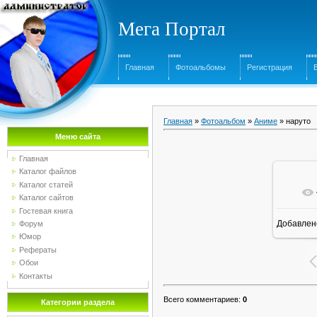
Мега Портал
Главная
Фотоальбомы
Регистрация
Главная
»
Фотоальбом
»
Аниме
» наруто
Меню сайта
Главная
Каталог файлов
Каталог статей
Каталог сайтов
Гостевая книга
Добавлен
Форум
1
Юмор
Рефераты
Обои
Контакты
Всего комментариев
:
0
Категории раздела