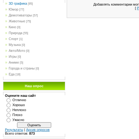
3D графика
[95]
Добавлять комментарии могу
[
Р
Юмор
[77]
Демотиваторы
[57]
Животные
[75]
Кино
[0]
Природа
[55]
Спорт
[1]
Музыка
[0]
Авто/Мото
[0]
Игры
[0]
Аниме
[5]
Города и страны
[0]
Еда
[18]
Наш опрос
Оцените наш сайт
Отлично
Хорошо
Неплохо
Плохо
Ужасно
Результаты
|
Архив опросов
Всего ответов:
873