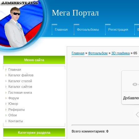
Мега Портал
Главная
Фотоальбомы
Регистрация
Главная
»
Фотоальбом
»
3D графика
» 65
Меню сайта
Главная
Каталог файлов
Каталог статей
Каталог сайтов
Гостевая книга
Добавле
Форум
1
Юмор
Рефераты
Обои
Контакты
Всего комментариев
:
0
Категории раздела