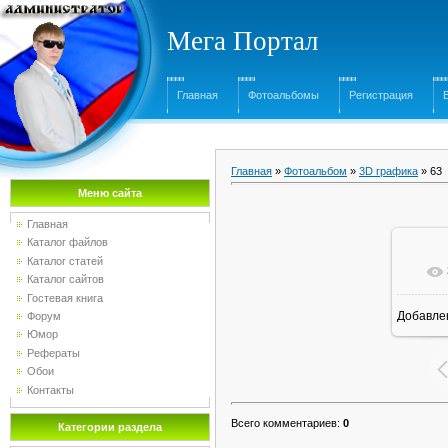
Мега Портал
Главная
Фотоальбомы
Регистрация
Главная
»
Фотоальбом
»
3D графика
» 63
Меню сайта
Главная
Каталог файлов
Каталог статей
Каталог сайтов
Гостевая книга
Добавле
Форум
1
Юмор
Рефераты
Обои
Контакты
Всего комментариев
:
0
Категории раздела