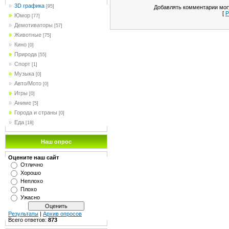
3D графика
[95]
Добавлять комментарии могу
[
Р
Юмор
[77]
Демотиваторы
[57]
Животные
[75]
Кино
[0]
Природа
[55]
Спорт
[1]
Музыка
[0]
Авто/Мото
[0]
Игры
[0]
Аниме
[5]
Города и страны
[0]
Еда
[18]
Наш опрос
Оцените наш сайт
Отлично
Хорошо
Неплохо
Плохо
Ужасно
Результаты
|
Архив опросов
Всего ответов:
873