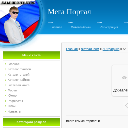
Мега Портал
Главная
Фотоальбомы
Регистрация
Главная
»
Фотоальбом
»
3D графика
» 53
Меню сайта
Главная
Каталог файлов
Каталог статей
Каталог сайтов
Гостевая книга
Добавле
Форум
1
Юмор
Рефераты
Обои
Контакты
Всего комментариев
:
0
Категории раздела