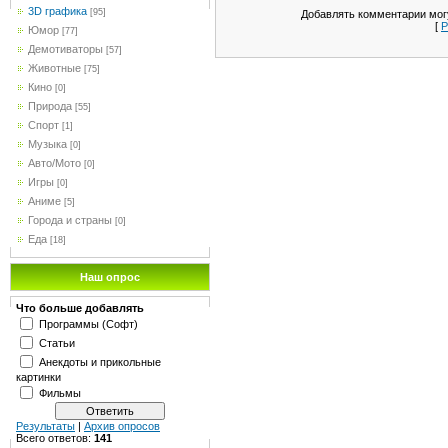
3D графика
[95]
Добавлять комментарии могу
[
Р
Юмор
[77]
Демотиваторы
[57]
Животные
[75]
Кино
[0]
Природа
[55]
Спорт
[1]
Музыка
[0]
Авто/Мото
[0]
Игры
[0]
Аниме
[5]
Города и страны
[0]
Еда
[18]
Наш опрос
Что больше добавлять
Программы (Софт)
Статьи
Анекдоты и прикольные
картинки
Фильмы
Результаты
|
Архив опросов
Всего ответов:
141