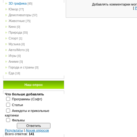
3D графика
[95]
Добавлять комментарии могу
[
Р
Юмор
[77]
Демотиваторы
[57]
Животные
[75]
Кино
[0]
Природа
[55]
Спорт
[1]
Музыка
[0]
Авто/Мото
[0]
Игры
[0]
Аниме
[5]
Города и страны
[0]
Еда
[18]
Наш опрос
Что больше добавлять
Программы (Софт)
Статьи
Анекдоты и прикольные
картинки
Фильмы
Результаты
|
Архив опросов
Всего ответов:
141