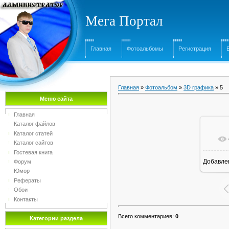
Мега Портал
Главная
Фотоальбомы
Регистрация
Главная
»
Фотоальбом
»
3D графика
» 5
Меню сайта
Главная
Каталог файлов
Каталог статей
Каталог сайтов
Гостевая книга
Добавле
Форум
Юмор
Рефераты
Обои
Контакты
Всего комментариев
:
0
Категории раздела