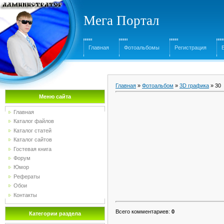
Мега Портал
Главная
Фотоальбомы
Регистрация
Главная
»
Фотоальбом
»
3D графика
» 30
Меню сайта
Главная
Каталог файлов
Каталог статей
Каталог сайтов
Гостевая книга
Форум
Юмор
Рефераты
Обои
Контакты
Всего комментариев
:
0
Категории раздела