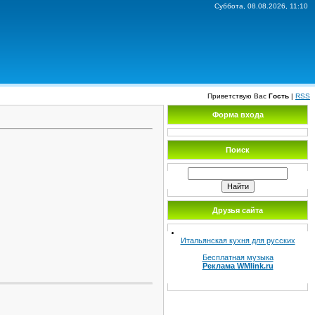
Суббота, 08.08.2026, 11:10
Приветствую Вас
Гость
|
RSS
Форма входа
Поиск
Друзья сайта
Итальянская кухня для русских
Бесплатная музыка
Реклама WMlink.ru