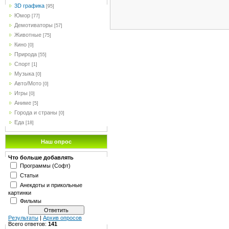
3D графика
[95]
Юмор
[77]
Демотиваторы
[57]
Животные
[75]
Кино
[0]
Природа
[55]
Спорт
[1]
Музыка
[0]
Авто/Мото
[0]
Игры
[0]
Аниме
[5]
Города и страны
[0]
Еда
[18]
Наш опрос
Что больше добавлять
Программы (Софт)
Статьи
Анекдоты и прикольные
картинки
Фильмы
Результаты
|
Архив опросов
Всего ответов:
141