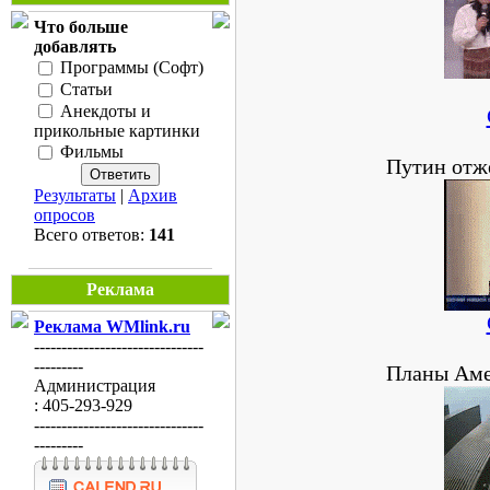
Что больше
добавлять
Программы (Софт)
Статьи
Анекдоты и
прикольные картинки
Фильмы
Путин отже
Результаты
|
Архив
опросов
Всего ответов:
141
Реклама
Реклама WMlink.ru
-------------------------------
---------
Планы Аме
Администрация
: 405-293-929
-------------------------------
---------