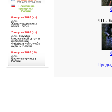
ЧП - Б
Преды