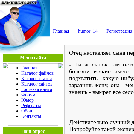
Мега Портал
Главная
humor_14
Регистрация
Отец наставляет сына пе
Меню сайта
- Ты ж сынок там осто
Главная
болезни всякие имеют
Каталог файлов
подхватить какую-ниб
Каталог статей
Каталог сайтов
заразишь жену, она - ме
Гостевая книга
знаешь - вымрет все село
Форум
Юмор
Рефераты
Обои
Контакты
Действительно лучший др
Попробуйте такой экспе
Наш опрос