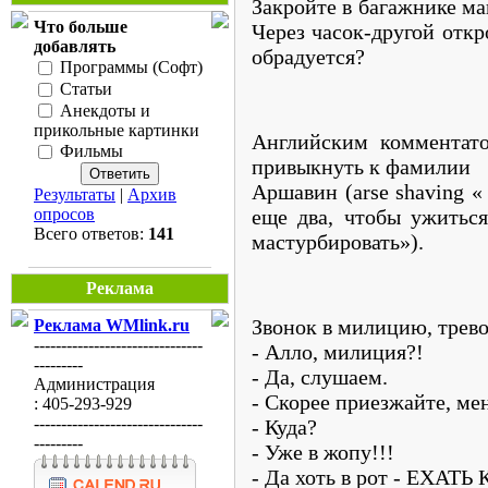
Закройте в багажнике ма
Что больше
Через часок-другой откр
добавлять
обрадуется?
Программы (Софт)
Статьи
Анекдоты и
прикольные картинки
Английским комментато
Фильмы
привыкнуть к фамилии
Аршавин (аrsе shаving «
Результаты
|
Архив
еще два, чтобы ужиться
опросов
Всего ответов:
141
мастурбировать»).
Реклама
Звонок в милицию, трев
Реклама WMlink.ru
-------------------------------
- Алло, милиция?!
---------
- Да, слушаем.
Администрация
- Скорее приезжайте, ме
: 405-293-929
-------------------------------
- Куда?
---------
- Уже в жопу!!!
- Да хоть в рот - ЕХАТ