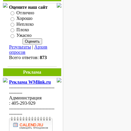
Оцените наш сайт
Отлично
Хорошо
Неплохо
Плохо
Ужасно
Результаты
|
Архив
опросов
Всего ответов:
873
Реклама
Реклама WMlink.ru
-------------------------------
---------
Администрация
: 405-293-929
-------------------------------
---------