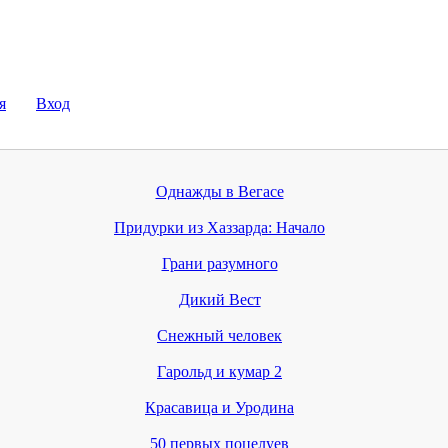
я
Вход
Однажды в Вегасе
Придурки из Хаззарда: Начало
Грани разумного
Дикий Вест
Снежный человек
Гарольд и кумар 2
Красавица и Уродина
50 первых поцелуев