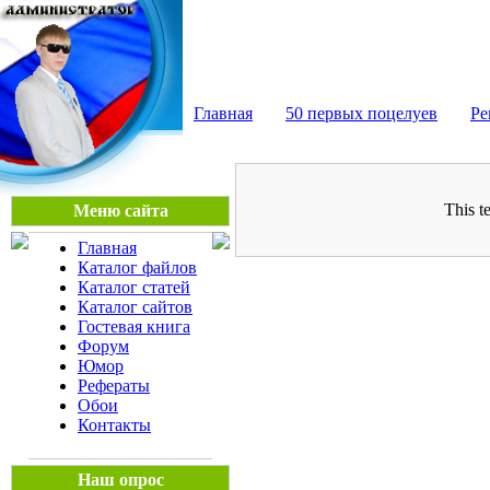
Мега Портал
Главная
50 первых поцелуев
Ре
This t
Меню сайта
Главная
Каталог файлов
Каталог статей
Каталог сайтов
Гостевая книга
Форум
Юмор
Рефераты
Обои
Контакты
Наш опрос