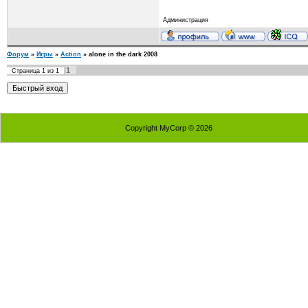
Администрация
Форум
»
Игры
»
Action
»
alone in the dark 2008
1
Страница
1
из
1
Copyright MyCorp © 2026