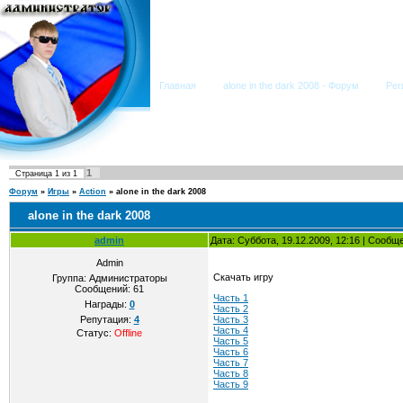
Мега Портал
Главная
alone in the dark 2008 - Форум
Рег
1
Страница
1
из
1
Форум
»
Игры
»
Action
»
alone in the dark 2008
alone in the dark 2008
admin
Дата: Суббота, 19.12.2009, 12:16 | Сообщ
Admin
Скачать игру
Группа: Администраторы
Сообщений:
61
Часть 1
Награды:
0
Часть 2
Часть 3
Репутация:
4
Часть 4
Статус:
Offline
Часть 5
Часть 6
Часть 7
Часть 8
Часть 9