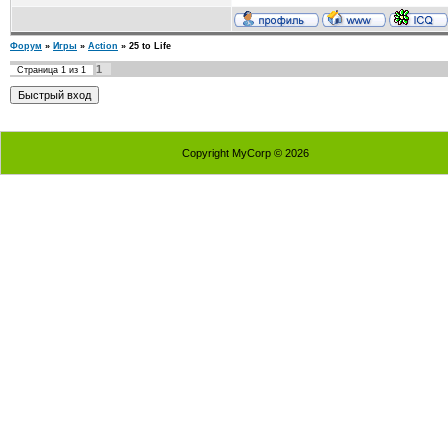
Форум
»
Игры
»
Action
»
25 to Life
1
Страница
1
из
1
Copyright MyCorp © 2026