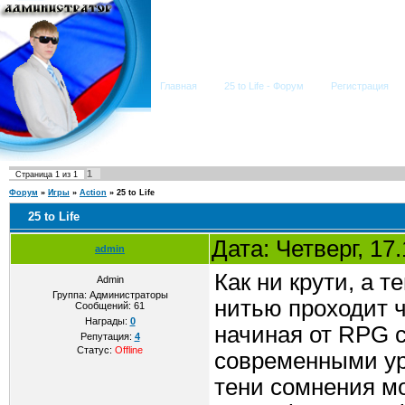
Мега Портал
Главная
25 to Life - Форум
Регистрация
1
Страница
1
из
1
Форум
»
Игры
»
Action
»
25 to Life
25 to Life
Дата: Четверг, 17
admin
Как ни крути, а 
Admin
Группа: Администраторы
нитью проходит 
Сообщений:
61
Награды:
0
начиная от RPG 
Репутация:
4
Статус:
Offline
современными ур
тени сомнения мо