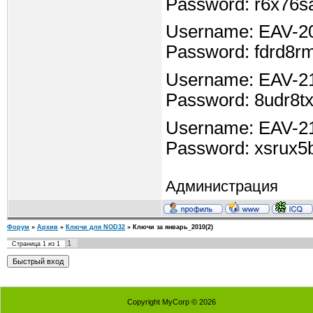
Password: r6x76s
Username: EAV-2
Password: fdrd8r
Username: EAV-2
Password: 8udr8t
Username: EAV-2
Password: xsrux5b
Администрация
Форум
»
Архив
»
Ключи для NOD32
»
Ключи за январь_2010(2)
1
Страница
1
из
1
Copyright MyCorp © 2026