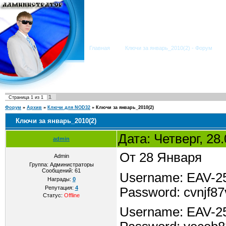
Мега Портал
Главная
Ключи за январь_2010(2) - Форум
1
Страница
1
из
1
Форум
»
Архив
»
Ключи для NOD32
»
Ключи за январь_2010(2)
Ключи за январь_2010(2)
Дата: Четверг, 28
admin
От 28 Января
Admin
Группа: Администраторы
Сообщений:
61
Username: EAV-2
Награды:
0
Репутация:
4
Password: cvnjf8
Статус:
Offline
Username: EAV-2