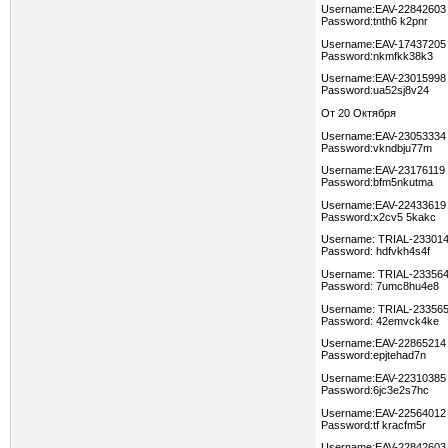
Username:EAV-22842603
Password:tnth6 k2pnr
Username:EAV-17437205
Password:nkmfkk38k3
Username:EAV-23015998
Password:ua52sj8v24
От 20 Октября
Username:EAV-23053334
Password:vkndbju77m
Username:EAV-23176119
Password:bfm5nkutma
Username:EAV-22433619
Password:x2cv5 5kakc
Username: TRIAL-23301
Password: hdfvkh4s4f
Username: TRIAL-23356
Password: 7umc8hu4e8
Username: TRIAL-23356
Password: 42emvck4ke
Username:EAV-22865214
Password:epjtehad7n
Username:EAV-22310385
Password:6jc3e2s7hc
Username:EAV-22564012
Password:tf kracfm5r
Username:EAV-22842603