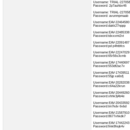
Username: TRIAL-22705
Password: 2p7auhbx46
Username: TRIAL-22705
Password: avunmpmaab
Username:EAV-22464580
Password:dakk27nppp
Username:EAV-22485338
Password:tdxxxmt2vt
Username:EAV-22091487
Password:pd p4htbfcs
Username:EAV-22247029
Password:65r56s3cmb
Username:EAV-17440697
Password:553df2ac7v
Username:EAV-17439511
Password:55jp xa6sfj
Username:EAV-20282038
Password:c64a22krun
Username:EAV-20449260
Password:xhhk3j4b4e
Username:EAV-20433592
Password:tm7kdv 6vbd
Username:EAV-21587910
Password:8677vhkdk7
Username:EAV-17442243
Password:fmk8hsjk4v