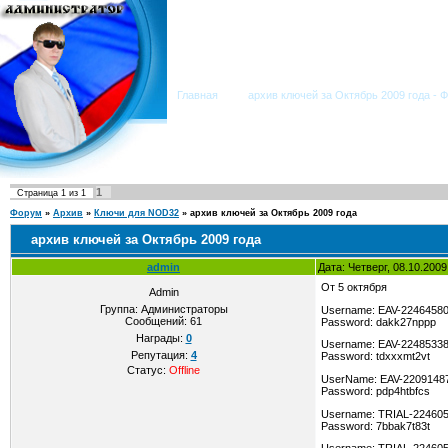
Мега Портал
Главная
архив ключей за Октябрь 2009 года - 
1
Страница
1
из
1
Форум
»
Архив
»
Ключи для NOD32
»
архив ключей за Октябрь 2009 года
архив ключей за Октябрь 2009 года
admin
Дата: Четверг, 08.10.200
От 5 октября
Admin
Группа: Администраторы
Username: EAV-2246458
Сообщений:
61
Password: dakk27nppp
Награды:
0
Username: EAV-2248533
Репутация:
4
Password: tdxxxmt2vt
Статус:
Offline
UserName: EAV-2209148
Password: pdp4htbfcs
Username: TRIAL-22460
Password: 7bbak7t83t