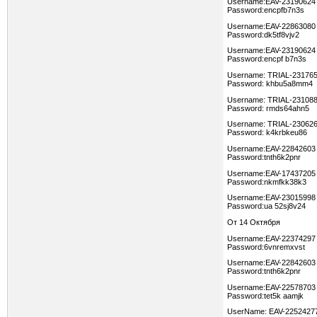
Username:EAV-23190624
Password:encpfb7n3s
Username:EAV-22863080
Password:dk5tf8vjv2
Username:EAV-23190624
Password:encpf b7n3s
Username: TRIAL-23176
Password: khbu5a8mm4
Username: TRIAL-23108
Password: rmds64ahn5
Username: TRIAL-23062
Password: k4krbkeu86
Username:EAV-22842603
Password:tnth6k2pnr
Username:EAV-17437205
Password:nkmfkk38k3
Username:EAV-23015998
Password:ua 52sj8v24
От 14 Октября
Username:EAV-22374297
Password:6vnremxvst
Username:EAV-22842603
Password:tnth6k2pnr
Username:EAV-22578703
Password:tet5k aamjk
UserName: EAV-2252427