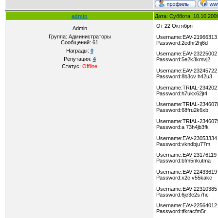
admin
Дата: Суббота, 10.10.200
От 22 Октября
Admin
Группа: Администраторы
Username:EAV-21966313
Сообщений:
61
Password:2edhr2hj6d
Награды:
0
Username:EAV-23225002
Репутация:
4
Password:5e2k3kmvj2
Статус:
Offline
Username:EAV-23245722
Password:8b3cv h42u3
Username:TRIAL-234202
Password:h7ukx62jt4
Username:TRIAL-234607
Password:68fru2k6xb
Username:TRIAL-234607
Password:a 73h4jb3fk
Username:EAV-23053334
Password:vkndbju77m
Username:EAV-23176119
Password:bfm5nkutma
Username:EAV-22433619
Password:x2c v55kakc
Username:EAV-22310385
Password:6jc3e2s7hc
Username:EAV-22564012
Password:tfkracfm5r