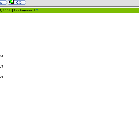
9, 14:38 | Сообщение #
2
73
89
93