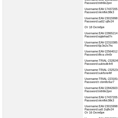
Password:tnth6k2pnr
Username:EAV-17437205
Password:nkmfkk38k3
Username:EAV-23015998
Password:ua52 sj8v24
От 18 Октября
Username:EAV-22865214
Password:epjtehad7n
Username:EAV-22310385
Password:6jc3e2s7hc
Username:EAV-22564012
Password:tfkra cfm5r
Username:TRIAL-232824
Password:uuktsdk4r8
Username:TRIAL-232523
Password:sukfsne4tf
Username:TRIAL-223181
Password:t cbm8c6ur7
Username:EAV-22842603
Password:tnth6k2pnr
Username:EAV-17437205
Password:nkmfkk38k3
Username:EAV-23015998
Password:ua5 2sj8v24
От 16 Октября