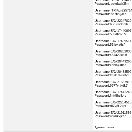
Username: TRIAL-22460
Password: pavdaak3fm
Username: TRIAL-22571
Password: nd7tvkj3cp
Username:EAV-22247029
Password:65r56s3cmb
Username:EAV-17440697
Password:553df2ac7v
Username:EAV-17439511
Password:55 jpxa6sfj
Username:EAV-20282038
Password:c64a22krun
Username:EAV-20449260
Password:xhhk3j4b4e
Username:EAV-20433592
Password:tm7k dv6vbd
Username:EAV-21587910
Password:8677vhkdk7
Username:EAV-17442243
Password:fmk8hsjk4v
Username:EAV-22254510
Password:r87v5f 2xpr
Username:EAV-21911559
Password:uhkhk2jr27
Администрация