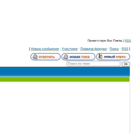
Пятница, 07.08.2026, 18:35
Приветствую Вас
Гость
|
RSS
[
Новые сообщения
·
Участники
·
Правила форума
·
Поиск
·
RSS
]