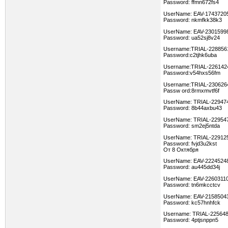
Password: ffmn672fs4
UserName: EAV-1743720
Password: nkmfkk38k3
UserName: EAV-2301599
Password: ua52sj8v24
Username:TRIAL-228856
Password:c2tjhk6uba
Username:TRIAL-226142
Password:v54hxs56fm
Username:TRIAL-230626
Passw ord:8rmxmvtf6f
UserName: TRIAL-22947
Password: 8b44axbu43
UserName: TRIAL-22954
Password: sm2ej5ntda
UserName: TRIAL-22912
Password: fvjd3u2kst
От 8 Октября
UserName: EAV-2224524
Password: au445dd34j
UserName: EAV-2260311
Password: tn6mkcctcv
UserName: EAV-2158504
Password: kc57hnhfck
Username: TRIAL-22564
Password: 4ptjsnppn5