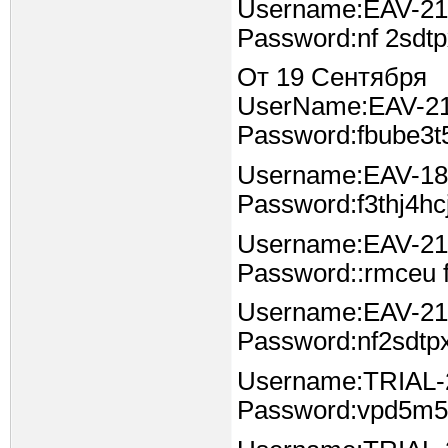
Username:EAV-21
Password:nf 2sdt
От 19 Сентября
UserName:EAV-2
Password:fbube3t
Username:EAV-18
Password:f3thj4hc
Username:EAV-21
Password::rmceu
Username:EAV-21
Password:nf2sdtp
Username:TRIAL-
Password:vpd5m5