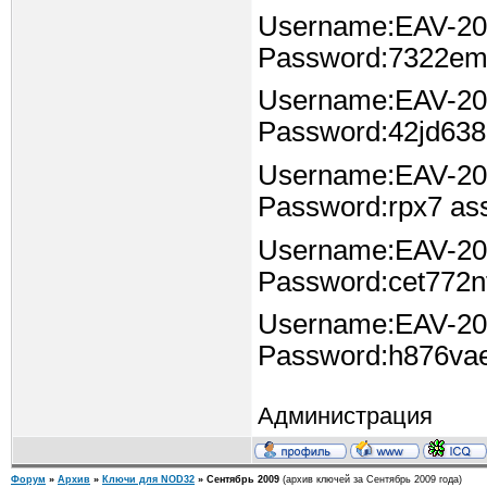
Username:EAV-20
Password:7322em
Username:EAV-20
Password:42jd63
Username:EAV-20
Password:rpx7 as
Username:EAV-20
Password:cet772n
Username:EAV-20
Password:h876va
Администрация
Форум
»
Архив
»
Ключи для NOD32
»
Сентябрь 2009
(архив ключей за Сентябрь 2009 года)