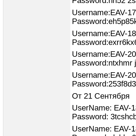
Password:nh52 2
Username:EAV-17
Password:eh5p85
Username:EAV-18
Password:exrr6kx
Username:EAV-20
Password:ntxhmr 
Username:EAV-20
Password:253f8d
От 21 Сентября
UserName: EAV-1
Password: 3tcshc
UserName: EAV-1