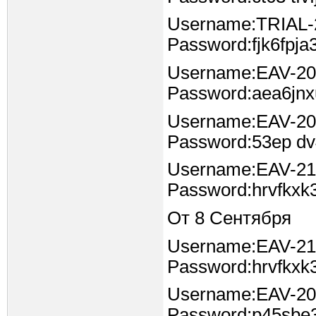
Username:TRIAL-
Password:fjk6fpja
Username:EAV-20
Password:aea6jnx
Username:EAV-20
Password:53ep d
Username:EAV-21
Password:hrvfkxk
От 8 Сентября
Username:EAV-21
Password:hrvfkxk
Username:EAV-20
Password:p45sbe