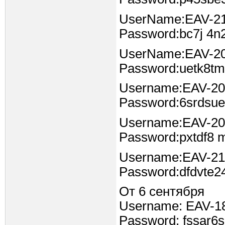
UserName:EAV-2
Password:bc7j 4n2
UserName:EAV-2
Password:uetk8t
Username:EAV-20
Password:6srdsu
Username:EAV-20
Password:pxtdf8 
Username:EAV-21
Password:dfdvte2
От 6 сентября
Username: EAV-1
Password: fssar6