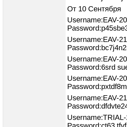
От 10 Сентября
Username:EAV-20
Password:p45sbe
Username:EAV-21
Password:bc7j4n2
Username:EAV-20
Password:6srd su
Username:EAV-20
Password:pxtdf8m
Username:EAV-21
Password:dfdvte2
Username:TRIAL-
Password:ct63 tfvf