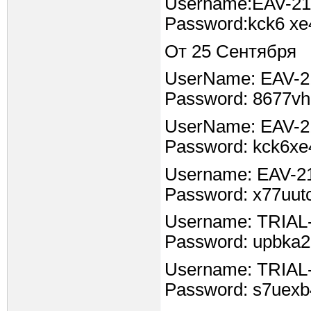
Username:EAV-21
Password:kck6 xe
От 25 Сентября
UserName: EAV-2
Password: 8677v
UserName: EAV-2
Password: kck6xe
Username: EAV-2
Password: x77uut
Username: TRIAL
Password: upbka
Username: TRIAL
Password: s7uex