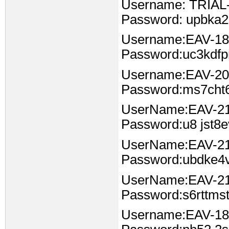
Username: TRIAL
Password: upbka
Username:EAV-18
Password:uc3kdf
Username:EAV-20
Password:ms7cht
UserName:EAV-2
Password:u8 jst8
UserName:EAV-2
Password:ubdke4v
UserName:EAV-2
Password:s6rttms
Username:EAV-18