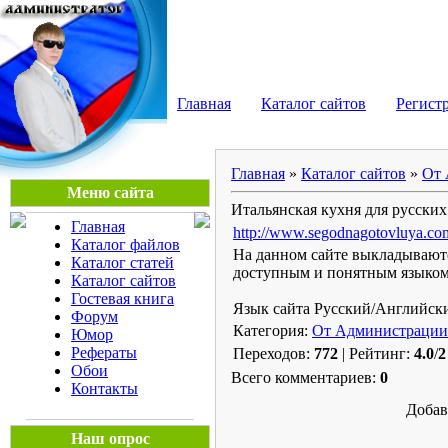
Мега Портал
Главная
Каталог сайтов
Регист
Главная
»
Каталог сайтов
»
От 
Меню сайта
Итальянская кухня для русских
Главная
http://www.segodnagotovluya.co
Каталог файлов
На данном сайте выкладываютс
Каталог статей
доступным и понятным языком
Каталог сайтов
Гостевая книга
Язык сайта Русский/Английск
Форум
Категория:
От Администрации
Юмор
Рефераты
Переходов:
772
| Рейтинг:
4.0
/
2
Обои
Всего комментариев:
0
Контакты
Добав
Наш опрос